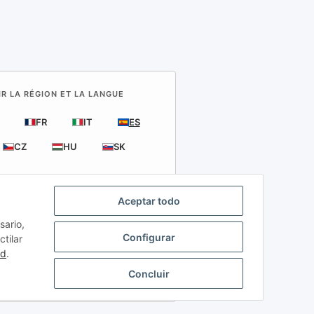
IR LA RÉGION ET LA LANGUE
FR
IT
ES
CZ
HU
SK
Aceptar todo
sario,
Configurar
tilar
ad
.
.
Concluir