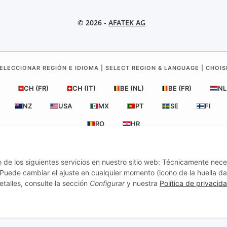
© 2026 -
AFATEK AG
ELECCIONAR REGIÓN E IDIOMA | SELECT REGION & LANGUAGE | CHOIS
CH (FR)
CH (IT)
BE (NL)
BE (FR)
NL
NZ
USA
MX
PT
SE
FI
RO
HR
o de los siguientes servicios en nuestro sitio web: Técnicamente nece
AFATEK España
| Su especialista en recambios para remolques
uede cambiar el ajuste en cualquier momento (icono de la huella dac
Asesoría técnica:
info@afatek.com
| P. IVA (DE): DE354251646
etalles, consulte la sección
Configurar
y nuestra
Política de privacid
Oferta para talleres: compras intracomunitarias netas (VIES) disponibles