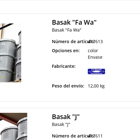
Basak "Fa Wa"
Basak "Fa Wa"
Número de artículo:
417613
Opciones en:
color
Envase
Fabricante:
Peso del envío:
12,00 kg
Basak "J"
Basak "J"
Número de artículo:
417611