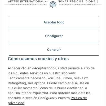
AFATEK INTERNATIONAL – SELECCIONAR REGIÓN E IDIOMA |
SELECT REGION & LANGUAGE | CHOISIR LA RÉGION ET LA
LANGUE
DE
AT
CH (DE)
CH (FR)
Aceptar todo
CH (IT)
BE (NL)
BE (FR)
NL
FR
IT
ES
DK
PL
Configurar
UK
NZ
USA
MX
PT
Concluir
SE
FI
CZ
HU
SK
Cómo usamos cookies y otros
RO
HR
Al hacer clic en «Aceptar todo», usted permite el uso de
los siguientes servicios en nuestro sitio web:
Técnicamente necesario, YouTube, Vimeo, releva.nz
AFATEK España
| Su especialista en recambios para
Retargeting, ReCaptcha. Puede cambiar el ajuste en
remolques
cualquier momento (icono de la huella dactilar en la
Asesoría técnica:
info@afatek.com
| P. IVA (DE):
esquina inferior izquierda). Para obtener más detalles,
DE354251646
consulte la sección
Configurar
y nuestra
Política de
Oferta para talleres: compras intracomunitarias netas (VIES)
privacidad
.
disponibles.