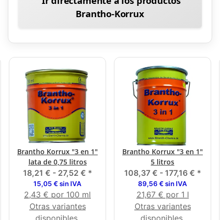
Ir directamente a los productos
Brantho-Korrux
Brantho Korrux "3 en 1"
Brantho Korrux "3 en 1"
lata de 0,75 litros
5 litros
18,21 € -
27,52 €
*
108,37 € -
177,16 €
*
15,05 € sin IVA
89,56 € sin IVA
2,43 € por 100 ml
21,67 € por 1 l
Otras variantes
Otras variantes
disponibles.
disponibles.