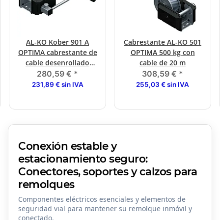
AL-KO Kober 901 A
Cabrestante AL-KO 501
OPTIMA cabrestante de
OPTIMA 500 kg con
cable desenrollado
cable de 20 m
automático y freno de
280,59 €
*
308,59 €
*
presión de carga
231,89 € sin IVA
255,03 € sin IVA
Conexión estable y
estacionamiento seguro:
Conectores, soportes y calzos para
remolques
Componentes eléctricos esenciales y elementos de
seguridad vial para mantener su remolque inmóvil y
conectado.