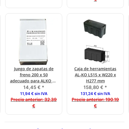
Juego de zapatas de
Caja de herramientas
freno 200 x 50
AL-KO L515 x W220 x
adecuado para ALKO RB
H277 mm
2050/2051
14,45 €
*
158,80 €
*
11,94 € sin IVA
131,24 € sin IVA
Precio anterior:
32,39
Precio anterior:
190,19
€
€