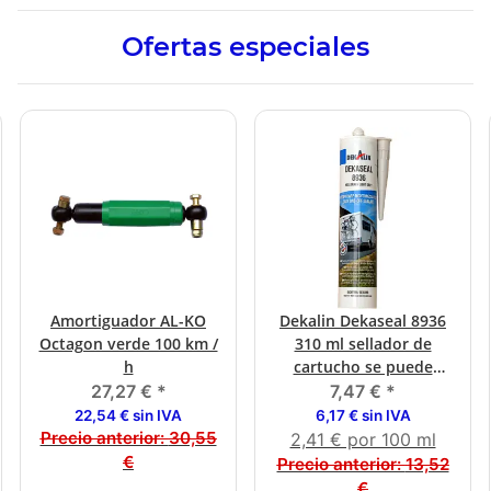
Ofertas especiales
Amortiguador AL-KO
Dekalin Dekaseal 8936
Octagon verde 100 km /
310 ml sellador de
h
cartucho se puede
aplicar con toques gris
27,27 €
*
7,47 €
*
claro
22,54 € sin IVA
6,17 € sin IVA
Precio anterior:
30,55
2,41 € por 100 ml
€
Precio anterior:
13,52
€