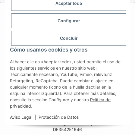
Aceptar todo
AFATEK INTERNATIONAL – SELECCIONAR REGIÓN E IDIOMA |
SELECT REGION & LANGUAGE | CHOISIR LA RÉGION ET LA
Configurar
LANGUE
DE
AT
CH (DE)
CH (FR)
Concluir
CH (IT)
BE (NL)
BE (FR)
NL
Cómo usamos cookies y otros
FR
IT
ES
DK
PL
Al hacer clic en «Aceptar todo», usted permite el uso de
UK
NZ
USA
MX
PT
los siguientes servicios en nuestro sitio web:
Técnicamente necesario, YouTube, Vimeo, releva.nz
SE
FI
CZ
HU
SK
Retargeting, ReCaptcha. Puede cambiar el ajuste en
RO
HR
cualquier momento (icono de la huella dactilar en la
esquina inferior izquierda). Para obtener más detalles,
consulte la sección
Configurar
y nuestra
Política de
privacidad
.
AFATEK España
| Su especialista en recambios para
remolques
Aviso Legal
|
Protección de Datos
Asesoría técnica:
info@afatek.com
| P. IVA (DE):
DE354251646