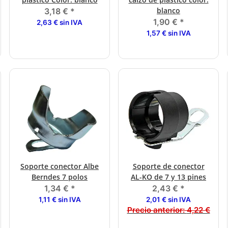
blanco
3,18 €
*
1,90 €
*
2,63 € sin IVA
1,57 € sin IVA
Soporte conector Albe
Soporte de conector
Berndes 7 polos
AL-KO de 7 y 13 pines
1,34 €
*
2,43 €
*
1,11 € sin IVA
2,01 € sin IVA
Precio anterior:
4,22 €