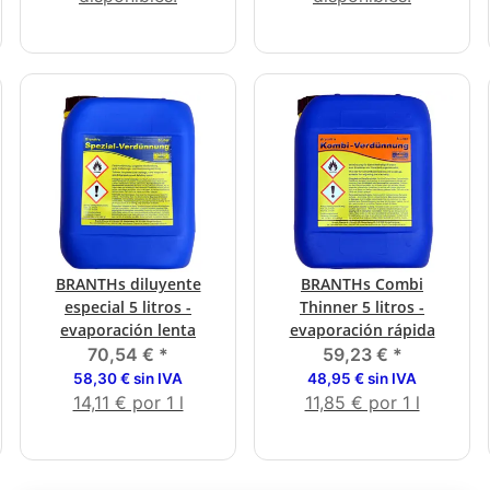
BRANTHs diluyente
BRANTHs Combi
especial 5 litros -
Thinner 5 litros -
evaporación lenta
evaporación rápida
70,54 €
*
59,23 €
*
58,30 € sin IVA
48,95 € sin IVA
14,11 € por 1 l
11,85 € por 1 l