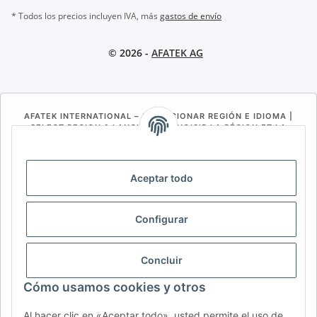
* Todos los precios incluyen IVA, más
gastos de envío
© 2026 -
AFATEK AG
AFATEK INTERNATIONAL – SELECCIONAR REGIÓN E IDIOMA |
SELECT REGION & LANGUAGE | CHOISIR LA RÉGION ET LA
LANGUE
DE
AT
CH (DE)
CH (FR)
Aceptar todo
CH (IT)
BE (NL)
BE (FR)
NL
FR
IT
ES
DK
PL
Configurar
UK
NZ
USA
MX
PT
Concluir
SE
FI
CZ
HU
SK
Cómo usamos cookies y otros
RO
HR
Al hacer clic en «Aceptar todo», usted permite el uso de