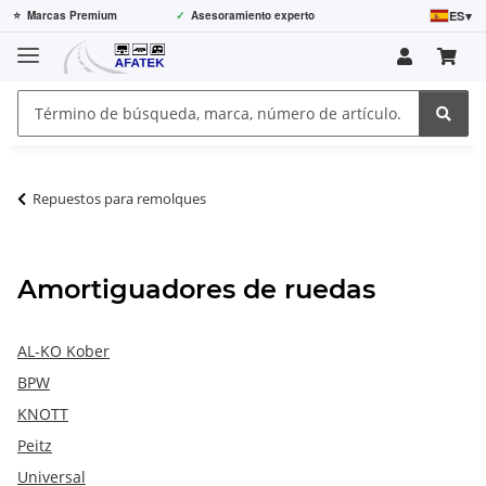
ES
▾
⭐
Marcas Premium
✓
Asesoramiento experto
Repuestos para remolques
Amortiguadores de ruedas
AL-KO Kober
BPW
KNOTT
Peitz
Universal