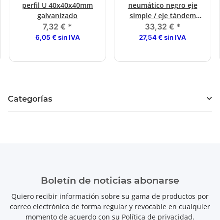
perfil U 40x40x40mm
neumático negro eje
galvanizado
simple / eje tándem
4000/7500 kg
7,32 €
*
33,32 €
*
6,05 € sin IVA
27,54 € sin IVA
Categorías
Boletín de noticias abonarse
Quiero recibir información sobre su gama de productos por
correo electrónico de forma regular y revocable en cualquier
momento de acuerdo con su
Política de privacidad
.