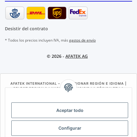
Desistir del contrato
* Todos los precios incluyen IVA, más
gastos de envío
© 2026 -
AFATEK AG
AFATEK INTERNATIONAL – SELECCIONAR REGIÓN E IDIOMA |
SELECT REGION & LANGUAGE | CHOISIR LA RÉGION ET LA
LANGUE
DE
AT
CH (DE)
CH (FR)
Aceptar todo
CH (IT)
BE (NL)
BE (FR)
NL
FR
IT
ES
DK
PL
Configurar