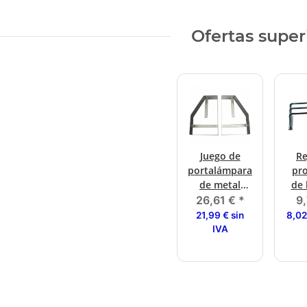
Ofertas super
Juego de
Re
portalámparas
pr
de metal
de 
izquierda y
285 
26,61 €
*
9
derecha
ap
21,99 € sin
8,02
mul
IVA