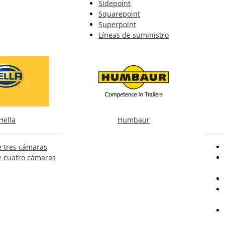
Sidepoint
Squarepoint
Superpoint
Líneas de suministro
Hella
Humbaur
e tres cámaras
e cuatro cámaras