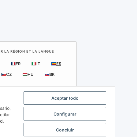
IR LA RÉGION ET LA LANGUE
FR
IT
ES
CZ
HU
SK
Aceptar todo
sario,
Configurar
tilar
ad
.
.
Concluir