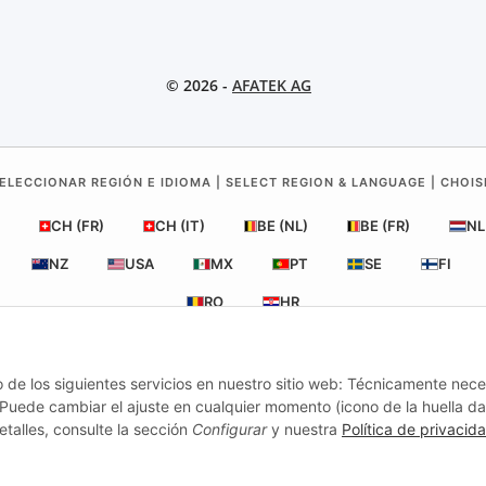
© 2026 -
AFATEK AG
ELECCIONAR REGIÓN E IDIOMA | SELECT REGION & LANGUAGE | CHOIS
CH (FR)
CH (IT)
BE (NL)
BE (FR)
NL
NZ
USA
MX
PT
SE
FI
RO
HR
o de los siguientes servicios en nuestro sitio web: Técnicamente nece
AFATEK España
| Su especialista en recambios para remolques
uede cambiar el ajuste en cualquier momento (icono de la huella dac
Asesoría técnica:
info@afatek.com
| P. IVA (DE): DE354251646
etalles, consulte la sección
Configurar
y nuestra
Política de privacid
Oferta para talleres: compras intracomunitarias netas (VIES) disponibles