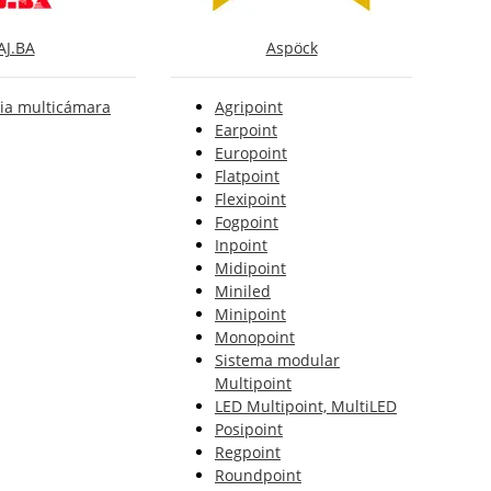
AJ.BA
Aspöck
ia multicámara
Agripoint
Earpoint
Europoint
Flatpoint
Flexipoint
Fogpoint
Inpoint
Midipoint
Miniled
Minipoint
Monopoint
Sistema modular
Multipoint
LED Multipoint, MultiLED
Posipoint
Regpoint
Roundpoint