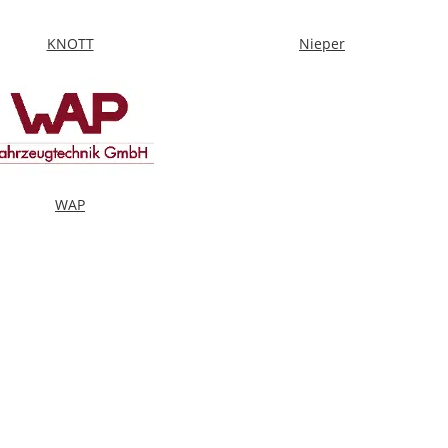
KNOTT
Nieper
WAP