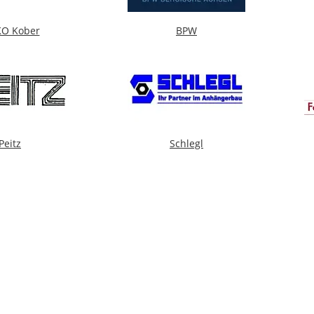
KO Kober
BPW
Peitz
Schlegl