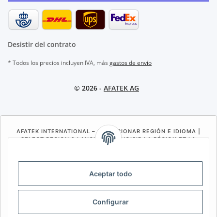
Desistir del contrato
* Todos los precios incluyen IVA, más
gastos de envío
© 2026 -
AFATEK AG
AFATEK INTERNATIONAL – SELECCIONAR REGIÓN E IDIOMA |
SELECT REGION & LANGUAGE | CHOISIR LA RÉGION ET LA
LANGUE
DE
AT
CH (DE)
CH (FR)
Aceptar todo
CH (IT)
BE (NL)
BE (FR)
NL
FR
IT
ES
DK
PL
Configurar
UK
NZ
USA
MX
PT