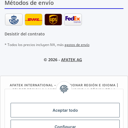
Métodos de envío
Desistir del contrato
* Todos los precios incluyen IVA, más
gastos de envío
© 2026 -
AFATEK AG
AFATEK INTERNATIONAL – SELECCIONAR REGIÓN E IDIOMA |
SELECT REGION & LANGUAGE | CHOISIR LA RÉGION ET LA
LANGUE
DE
AT
CH (DE)
CH (FR)
Aceptar todo
CH (IT)
BE (NL)
BE (FR)
NL
FR
IT
ES
DK
PL
Configurar