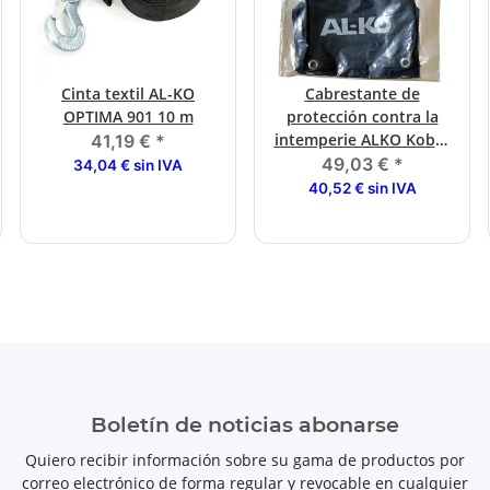
Cinta textil AL-KO
Cabrestante de
OPTIMA 901 10 m
protección contra la
intemperie ALKO Kober
41,19 €
*
650/901 / 901A
49,03 €
*
34,04 € sin IVA
40,52 € sin IVA
Boletín de noticias abonarse
Quiero recibir información sobre su gama de productos por
correo electrónico de forma regular y revocable en cualquier