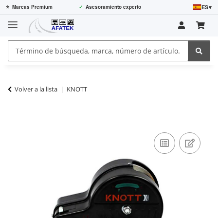
ES
▾
⭐
Marcas Premium
✓
Asesoramiento experto
Volver a la lista
KNOTT