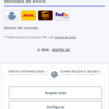
Métodos de envío
Desistir del contrato
* Todos los precios incluyen IVA, más
gastos de envío
© 2026 -
AFATEK AG
AFATEK INTERNATIONAL – SELECCIONAR REGIÓN E IDIOMA |
SELECT REGION & LANGUAGE | CHOISIR LA RÉGION ET LA
LANGUE
DE
AT
CH (DE)
CH (FR)
Aceptar todo
CH (IT)
BE (NL)
BE (FR)
NL
FR
IT
ES
DK
PL
Configurar