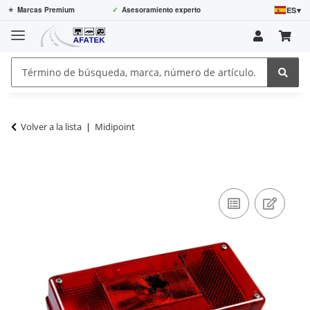
ES
▾
⭐
Marcas Premium
✓
Asesoramiento experto
Volver a la lista
Midipoint