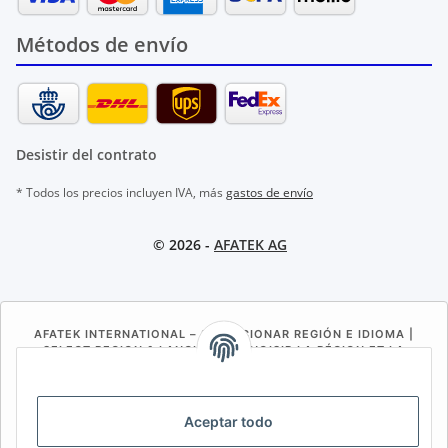
Métodos de envío
Desistir del contrato
* Todos los precios incluyen IVA, más
gastos de envío
© 2026 -
AFATEK AG
AFATEK INTERNATIONAL – SELECCIONAR REGIÓN E IDIOMA |
SELECT REGION & LANGUAGE | CHOISIR LA RÉGION ET LA
LANGUE
DE
AT
CH (DE)
CH (FR)
Aceptar todo
CH (IT)
BE (NL)
BE (FR)
NL