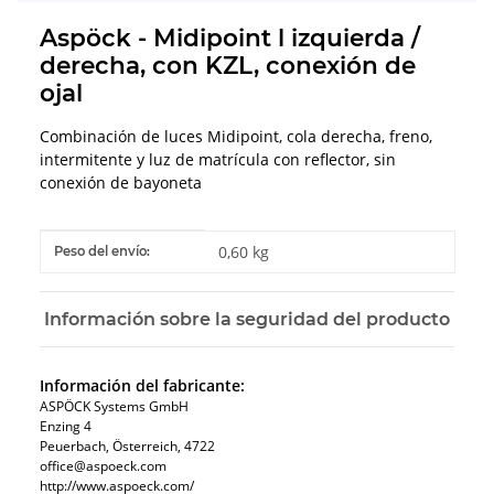
Aspöck - Midipoint l izquierda /
derecha, con KZL, conexión de
ojal
Combinación de luces Midipoint, cola derecha, freno,
intermitente y luz de matrícula con reflector, sin
conexión de bayoneta
#productDetails.itemInformation#
#productDetails.itemValue#
0,60 kg
Peso del envío:
Información sobre la seguridad del producto
Información del fabricante:
ASPÖCK Systems GmbH
Enzing 4
Peuerbach, Österreich, 4722
office@aspoeck.com
http://www.aspoeck.com/