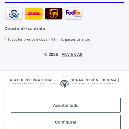
Desistir del contrato
* Todos los precios incluyen IVA, más
gastos de envío
© 2026 -
AFATEK AG
AFATEK INTERNATIONAL – SELECCIONAR REGIÓN E IDIOMA |
SELECT REGION & LANGUAGE | CHOISIR LA RÉGION ET LA
LANGUE
DE
AT
CH (DE)
CH (FR)
Aceptar todo
CH (IT)
BE (NL)
BE (FR)
NL
FR
IT
ES
DK
PL
Configurar