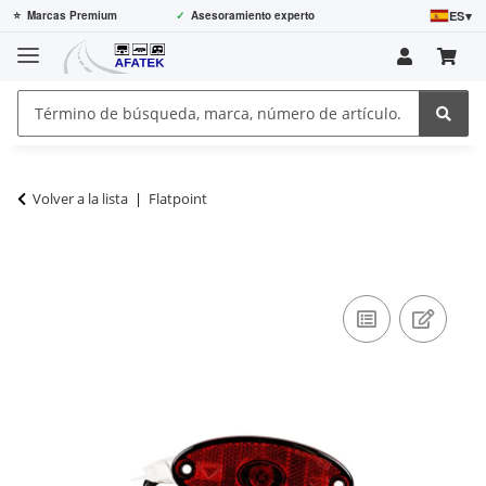
ES
▾
⭐
Marcas Premium
✓
Asesoramiento experto
Volver a la lista
Flatpoint