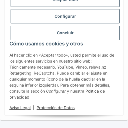
CH (IT)
BE (NL)
BE (FR)
NL
Configurar
FR
IT
ES
DK
PL
UK
NZ
USA
MX
PT
Concluir
SE
FI
CZ
HU
SK
Cómo usamos cookies y otros
RO
HR
Al hacer clic en «Aceptar todo», usted permite el uso de
los siguientes servicios en nuestro sitio web:
Técnicamente necesario, YouTube, Vimeo, releva.nz
AFATEK España
| Su especialista en recambios para
Retargeting, ReCaptcha. Puede cambiar el ajuste en
remolques
cualquier momento (icono de la huella dactilar en la
Asesoría técnica:
info@afatek.com
| P. IVA (DE):
esquina inferior izquierda). Para obtener más detalles,
DE354251646
consulte la sección
Configurar
y nuestra
Política de
privacidad
.
Oferta para talleres: compras intracomunitarias netas (VIES)
disponibles.
Aviso Legal
|
Protección de Datos