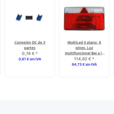
Conexión DC de 3
MultiLed II plano, 8
partes
pines. Luz
multifuncional Baj a la
0,74 €
*
izquierda
114,62 €
*
0,61 € sin IVA
94,73 € sin IVA