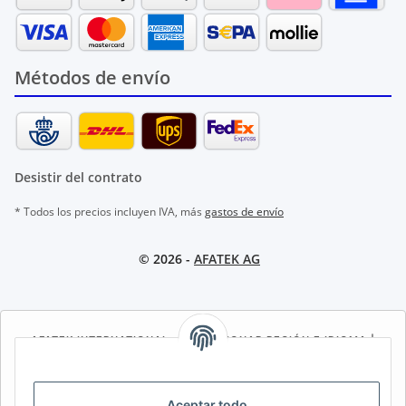
Métodos de envío
Desistir del contrato
* Todos los precios incluyen IVA, más
gastos de envío
© 2026 -
AFATEK AG
AFATEK INTERNATIONAL – SELECCIONAR REGIÓN E IDIOMA |
SELECT REGION & LANGUAGE | CHOISIR LA RÉGION ET LA
LANGUE
Aceptar todo
DE
AT
CH (DE)
CH (FR)