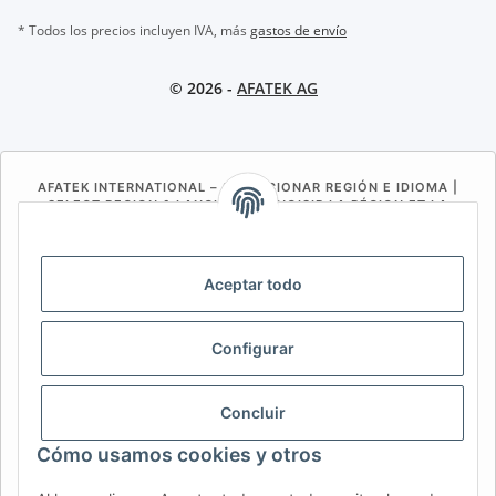
* Todos los precios incluyen IVA, más
gastos de envío
© 2026 -
AFATEK AG
AFATEK INTERNATIONAL – SELECCIONAR REGIÓN E IDIOMA |
SELECT REGION & LANGUAGE | CHOISIR LA RÉGION ET LA
LANGUE
DE
AT
CH (DE)
CH (FR)
Aceptar todo
CH (IT)
BE (NL)
BE (FR)
NL
FR
IT
ES
DK
PL
Configurar
UK
NZ
USA
MX
PT
Concluir
SE
FI
CZ
HU
SK
Cómo usamos cookies y otros
RO
HR