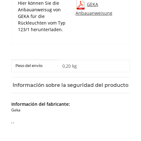
Hier können Sie die
GEKA
Anbauanweisug von
Anbauanweisung
GEKA für die
Rückleuchten vom Typ
123/1 herunterladen.
#productDetails.itemInformation#
#productDetails.itemValue#
0,20 kg
Peso del envío:
Información sobre la seguridad del producto
Información del fabricante:
Geka
, ,