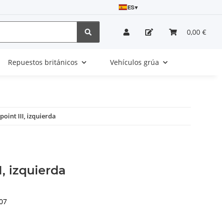
ES
▾
0,00 €
Repuestos británicos
Vehículos grúa
point III, izquierda
I, izquierda
07