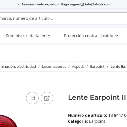
✓
Asesoramiento experto
✓
Pago seguro
info@afatek.com
Suministros de taller
Protección contra el óxido
uminación, electricidad
Luces traseras
Aspöck
Earpoint
Lente Ear
Lente Earpoint II
Número de artículo:
18 8447 0
Categoría:
Earpoint