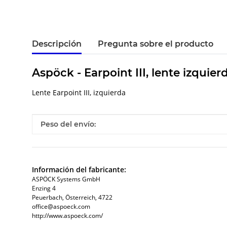
Descripción
Pregunta sobre el producto
Aspöck - Earpoint III, lente izquier
Lente Earpoint III, izquierda
#productDetails.itemInformation#
#productDetails.itemValue#
Peso del envío:
Información del fabricante:
ASPÖCK Systems GmbH
Enzing 4
Peuerbach, Österreich, 4722
office@aspoeck.com
http://www.aspoeck.com/