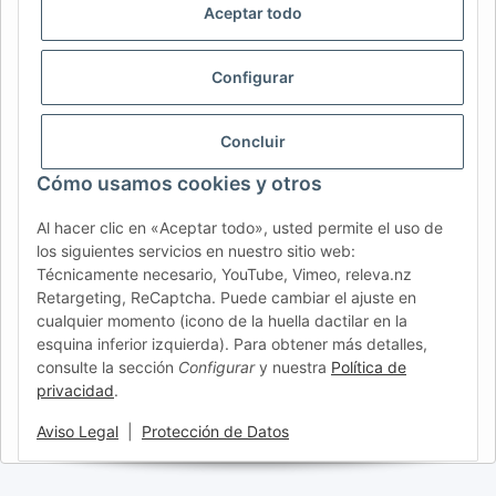
Aceptar todo
CH (IT)
BE (NL)
BE (FR)
NL
FR
IT
ES
DK
PL
Configurar
UK
NZ
USA
MX
PT
Concluir
SE
FI
CZ
HU
SK
Cómo usamos cookies y otros
RO
HR
Al hacer clic en «Aceptar todo», usted permite el uso de
los siguientes servicios en nuestro sitio web:
Técnicamente necesario, YouTube, Vimeo, releva.nz
AFATEK España
| Su especialista en recambios para
Retargeting, ReCaptcha. Puede cambiar el ajuste en
remolques
cualquier momento (icono de la huella dactilar en la
Asesoría técnica:
info@afatek.com
| P. IVA (DE):
esquina inferior izquierda). Para obtener más detalles,
DE354251646
consulte la sección
Configurar
y nuestra
Política de
Oferta para talleres: compras intracomunitarias netas (VIES)
privacidad
.
disponibles.
Aviso Legal
|
Protección de Datos