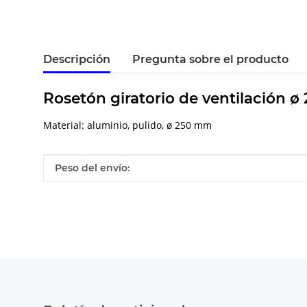
Descripción
Pregunta sobre el producto
Rosetón giratorio de ventilación 
Material: aluminio, pulido, ø 250 mm
#productDetails.itemInformation#
#productDetails.itemValue#
Peso del envío: