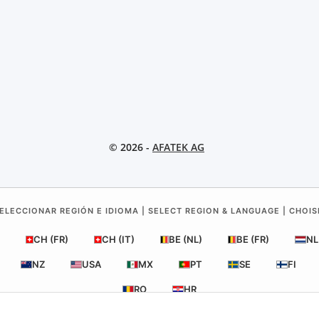
© 2026 -
AFATEK AG
ELECCIONAR REGIÓN E IDIOMA | SELECT REGION & LANGUAGE | CHOIS
CH (FR)
CH (IT)
BE (NL)
BE (FR)
NL
NZ
USA
MX
PT
SE
FI
RO
HR