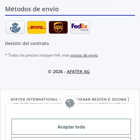
Métodos de envío
Desistir del contrato
* Todos los precios incluyen IVA, más
gastos de envío
© 2026 -
AFATEK AG
AFATEK INTERNATIONAL – SELECCIONAR REGIÓN E IDIOMA |
SELECT REGION & LANGUAGE | CHOISIR LA RÉGION ET LA
LANGUE
DE
AT
CH (DE)
CH (FR)
Aceptar todo
CH (IT)
BE (NL)
BE (FR)
NL