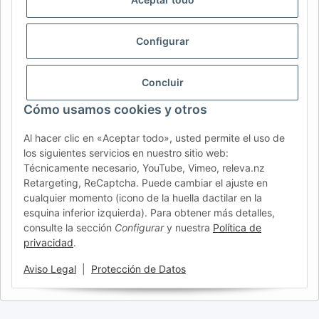
CH (IT)
BE (NL)
BE (FR)
NL
Configurar
FR
IT
ES
DK
PL
UK
NZ
USA
MX
PT
Concluir
SE
FI
CZ
HU
SK
Cómo usamos cookies y otros
RO
HR
Al hacer clic en «Aceptar todo», usted permite el uso de
los siguientes servicios en nuestro sitio web:
Técnicamente necesario, YouTube, Vimeo, releva.nz
AFATEK España
| Su especialista en recambios para
Retargeting, ReCaptcha. Puede cambiar el ajuste en
remolques
cualquier momento (icono de la huella dactilar en la
Asesoría técnica:
info@afatek.com
| P. IVA (DE):
esquina inferior izquierda). Para obtener más detalles,
DE354251646
consulte la sección
Configurar
y nuestra
Política de
privacidad
.
Oferta para talleres: compras intracomunitarias netas (VIES)
disponibles.
Aviso Legal
|
Protección de Datos