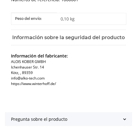
#productDetails.itemInformation#
#productDetails.itemValue#
0,10 kg
Peso del envío:
Información sobre la seguridad del producto
Información del fabricante:
ALOIS KOBER GMBH​
Ichenhauser Str. 14
Kötz​, , 89359
info@alko-tech.com
https://www.winterhoff.de/
Pregunta sobre el producto