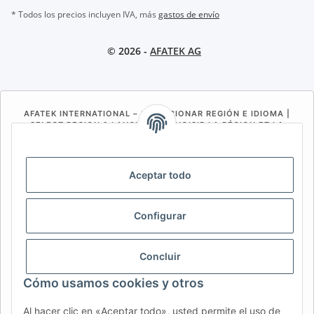
* Todos los precios incluyen IVA, más
gastos de envío
© 2026 -
AFATEK AG
AFATEK INTERNATIONAL – SELECCIONAR REGIÓN E IDIOMA |
SELECT REGION & LANGUAGE | CHOISIR LA RÉGION ET LA
LANGUE
DE
AT
CH (DE)
CH (FR)
Aceptar todo
CH (IT)
BE (NL)
BE (FR)
NL
FR
IT
ES
DK
PL
Configurar
UK
NZ
USA
MX
PT
Concluir
SE
FI
CZ
HU
SK
Cómo usamos cookies y otros
RO
HR
Al hacer clic en «Aceptar todo», usted permite el uso de