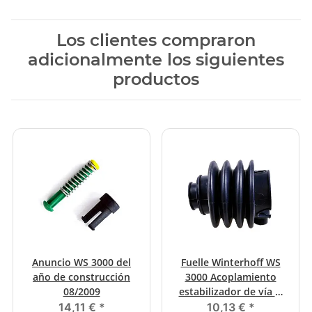
Los clientes compraron
adicionalmente los siguientes
productos
Anuncio WS 3000 del
Fuelle Winterhoff WS
año de construcción
3000 Acoplamiento
08/2009
estabilizador de vía Ø
70 mm
14,11 €
*
10,13 €
*