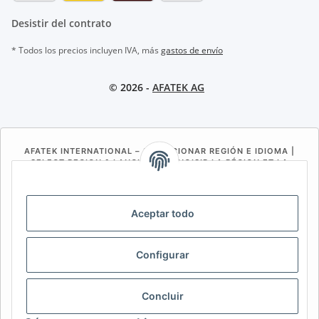
Desistir del contrato
* Todos los precios incluyen IVA, más
gastos de envío
© 2026 -
AFATEK AG
AFATEK INTERNATIONAL – SELECCIONAR REGIÓN E IDIOMA |
SELECT REGION & LANGUAGE | CHOISIR LA RÉGION ET LA
LANGUE
DE
AT
CH (DE)
CH (FR)
Aceptar todo
CH (IT)
BE (NL)
BE (FR)
NL
FR
IT
ES
DK
PL
Configurar
UK
NZ
USA
MX
PT
Concluir
SE
FI
CZ
HU
SK