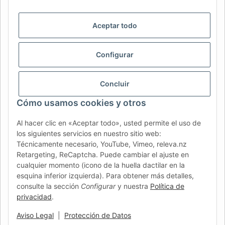
DE
AT
CH (DE)
CH (FR)
Aceptar todo
CH (IT)
BE (NL)
BE (FR)
NL
FR
IT
ES
DK
PL
Configurar
UK
NZ
USA
MX
PT
Concluir
SE
FI
CZ
HU
SK
Cómo usamos cookies y otros
RO
HR
Al hacer clic en «Aceptar todo», usted permite el uso de
los siguientes servicios en nuestro sitio web:
Técnicamente necesario, YouTube, Vimeo, releva.nz
AFATEK España
| Su especialista en recambios para
Retargeting, ReCaptcha. Puede cambiar el ajuste en
remolques
cualquier momento (icono de la huella dactilar en la
Asesoría técnica:
info@afatek.com
| P. IVA (DE):
esquina inferior izquierda). Para obtener más detalles,
DE354251646
consulte la sección
Configurar
y nuestra
Política de
Oferta para talleres: compras intracomunitarias netas (VIES)
privacidad
.
disponibles.
Aviso Legal
|
Protección de Datos