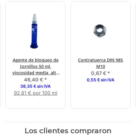
Agente de bloqueo de
Contratuerca DIN 985
tornillos 50 ml,
M10
viscosidad media, alta
0,67 €
*
concentración
46,40 €
*
0,55 € sin IVA
38,35 € sin IVA
92,81 € por 100 ml
Los clientes compraron