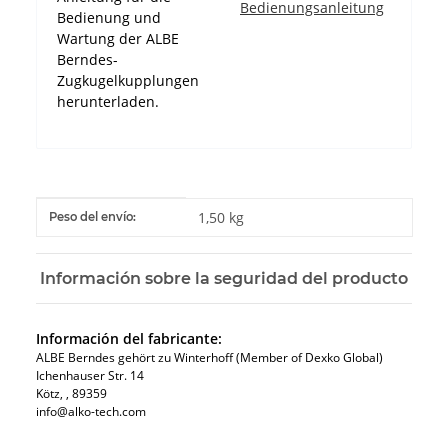
Bedienungsanleitung
Bedienung und
Wartung der ALBE
Berndes-
Zugkugelkupplungen
herunterladen.
#productDetails.itemInformation#
#productDetails.itemValue#
1,50 kg
Peso del envío:
Información sobre la seguridad del producto
Información del fabricante:
ALBE Berndes gehört zu Winterhoff (Member of Dexko Global)
Ichenhauser Str. 14
Kötz​, , 89359
info@alko-tech.com