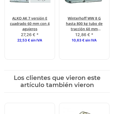
ALKO AK 7 versión E
Winterhoff WW 8 G
cuadrado 60 mm con 4
hasta 800 kg tubo de
agujeros
tracción 60 mm
cuadrado
27,26 €
*
12,86 €
*
22,53 € sin IVA
10,63 € sin IVA
Los clientes que vieron este
artículo también vieron