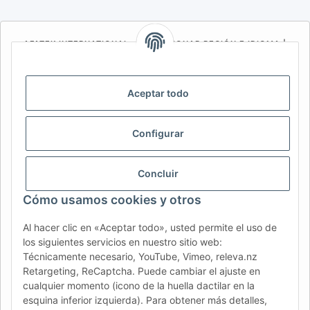
AFATEK INTERNATIONAL – SELECCIONAR REGIÓN E IDIOMA |
SELECT REGION & LANGUAGE | CHOISIR LA RÉGION ET LA
LANGUE
Aceptar todo
DE
AT
CH (DE)
CH (FR)
CH (IT)
BE (NL)
BE (FR)
NL
Configurar
FR
IT
ES
DK
PL
UK
NZ
USA
MX
PT
Concluir
SE
FI
CZ
HU
SK
Cómo usamos cookies y otros
RO
HR
Al hacer clic en «Aceptar todo», usted permite el uso de
los siguientes servicios en nuestro sitio web:
Técnicamente necesario, YouTube, Vimeo, releva.nz
AFATEK España
| Su especialista en recambios para
Retargeting, ReCaptcha. Puede cambiar el ajuste en
remolques
cualquier momento (icono de la huella dactilar en la
Asesoría técnica:
info@afatek.com
| P. IVA (DE):
esquina inferior izquierda). Para obtener más detalles,