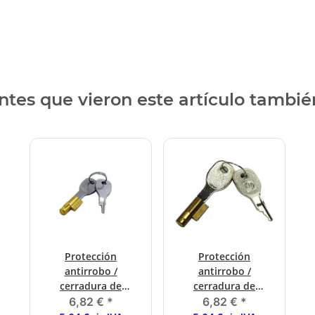
entes que vieron este artículo tambié
Protección
Protección
antirrobo /
antirrobo /
cerradura de
cerradura de
embutir AL-KO,
embutir para todos
6,82 €
*
6,82 €
*