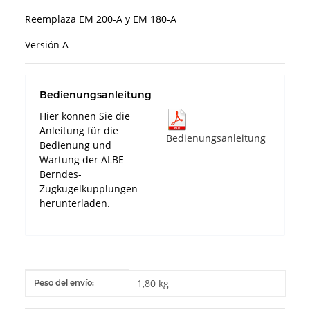
Reemplaza EM 200-A y EM 180-A
Versión A
Bedienungsanleitung
Hier können Sie die
Anleitung für die
Bedienungsanleitung
Bedienung und
Wartung der ALBE
Berndes-
Zugkugelkupplungen
herunterladen.
#productDetails.itemInformation#
#productDetails.itemValue#
1,80 kg
Peso del envío: