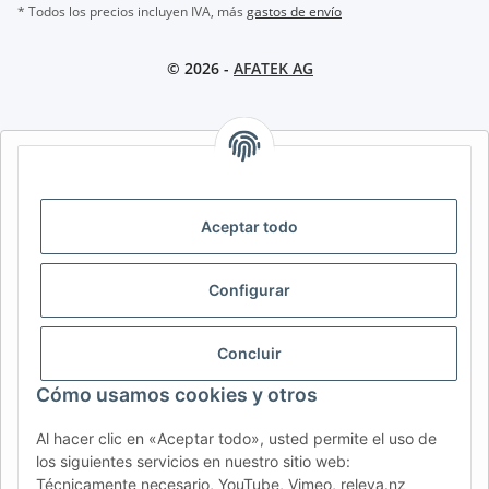
* Todos los precios incluyen IVA, más
gastos de envío
© 2026 -
AFATEK AG
AFATEK INTERNATIONAL – SELECCIONAR REGIÓN E IDIOMA |
SELECT REGION & LANGUAGE | CHOISIR LA RÉGION ET LA
LANGUE
Aceptar todo
DE
AT
CH (DE)
CH (FR)
CH (IT)
BE (NL)
BE (FR)
NL
Configurar
FR
IT
ES
DK
PL
Concluir
UK
NZ
USA
MX
PT
Cómo usamos cookies y otros
SE
FI
CZ
HU
SK
RO
HR
Al hacer clic en «Aceptar todo», usted permite el uso de
los siguientes servicios en nuestro sitio web:
Técnicamente necesario, YouTube, Vimeo, releva.nz