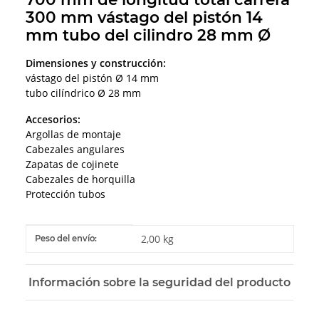
300 mm vástago del pistón 14
mm tubo del cilindro 28 mm Ø
Dimensiones y construcción:
vástago del pistón Ø 14 mm
tubo cilíndrico Ø 28 mm
Accesorios:
Argollas de montaje
Cabezales angulares
Zapatas de cojinete
Cabezales de horquilla
Protección tubos
#productDetails.itemInformation#
#productDetails.itemValue#
2,00 kg
Peso del envío:
Información sobre la seguridad del producto