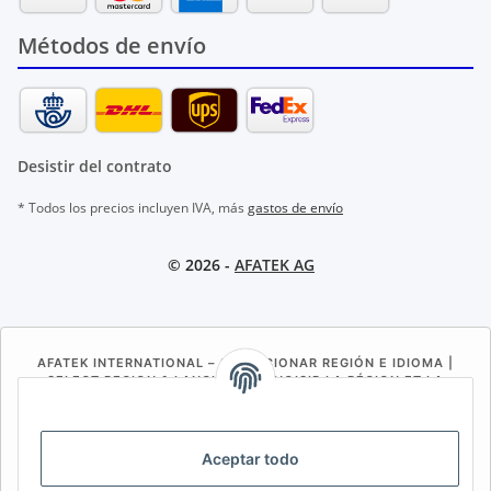
Métodos de envío
Desistir del contrato
* Todos los precios incluyen IVA, más
gastos de envío
© 2026 -
AFATEK AG
AFATEK INTERNATIONAL – SELECCIONAR REGIÓN E IDIOMA |
SELECT REGION & LANGUAGE | CHOISIR LA RÉGION ET LA
LANGUE
DE
AT
CH (DE)
CH (FR)
Aceptar todo
CH (IT)
BE (NL)
BE (FR)
NL