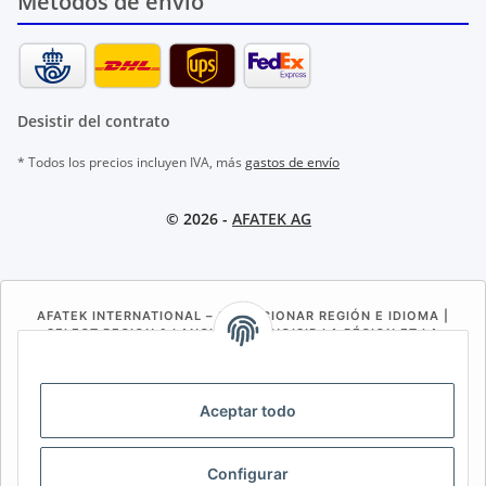
Métodos de envío
Desistir del contrato
* Todos los precios incluyen IVA, más
gastos de envío
© 2026 -
AFATEK AG
AFATEK INTERNATIONAL – SELECCIONAR REGIÓN E IDIOMA |
SELECT REGION & LANGUAGE | CHOISIR LA RÉGION ET LA
LANGUE
DE
AT
CH (DE)
CH (FR)
Aceptar todo
CH (IT)
BE (NL)
BE (FR)
NL
FR
IT
ES
DK
PL
Configurar