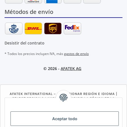
Métodos de envío
Desistir del contrato
* Todos los precios incluyen IVA, más
gastos de envío
© 2026 -
AFATEK AG
AFATEK INTERNATIONAL – SELECCIONAR REGIÓN E IDIOMA |
SELECT REGION & LANGUAGE | CHOISIR LA RÉGION ET LA
LANGUE
DE
AT
CH (DE)
CH (FR)
Aceptar todo
CH (IT)
BE (NL)
BE (FR)
NL