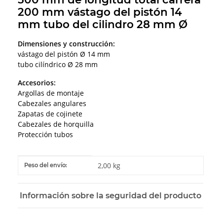
200 mm vástago del pistón 14
mm tubo del cilindro 28 mm Ø
Dimensiones y construcción:
vástago del pistón Ø 14 mm
tubo cilíndrico Ø 28 mm
Accesorios:
Argollas de montaje
Cabezales angulares
Zapatas de cojinete
Cabezales de horquilla
Protección tubos
#productDetails.itemInformation#
#productDetails.itemValue#
2,00 kg
Peso del envío:
Información sobre la seguridad del producto