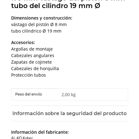
tubo del cilindro 19 mm Ø
Dimensiones y construcción:
vástago del pistón Ø 8 mm
tubo cilíndrico Ø 19 mm
Accesorios:
Argollas de montaje
Cabezales angulares
Zapatas de cojinete
Cabezales de horquilla
Protección tubos
#productDetails.itemInformation#
#productDetails.itemValue#
2,00 kg
Peso del envío:
Información sobre la seguridad del producto
Información del fabricante:
AL-KO Kober