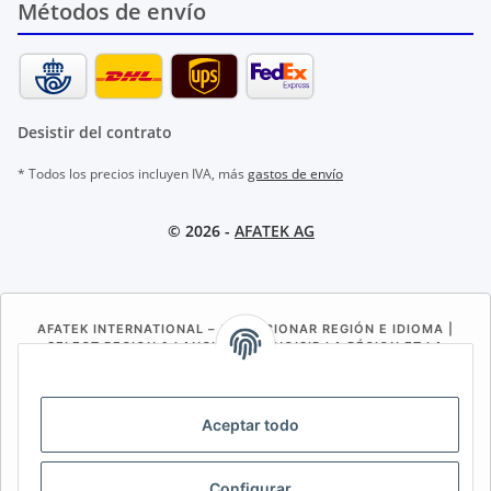
Métodos de envío
Desistir del contrato
* Todos los precios incluyen IVA, más
gastos de envío
© 2026 -
AFATEK AG
AFATEK INTERNATIONAL – SELECCIONAR REGIÓN E IDIOMA |
SELECT REGION & LANGUAGE | CHOISIR LA RÉGION ET LA
LANGUE
DE
AT
CH (DE)
CH (FR)
Aceptar todo
CH (IT)
BE (NL)
BE (FR)
NL
FR
IT
ES
DK
PL
Configurar