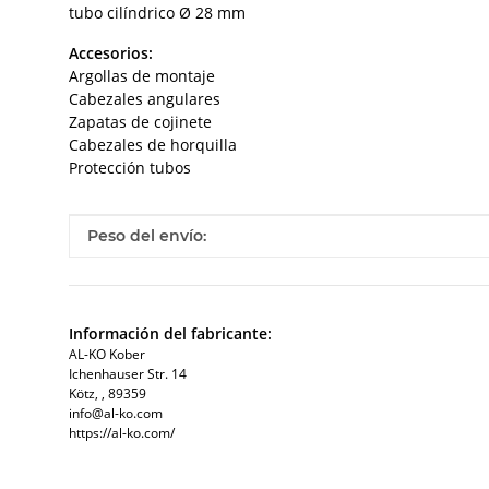
tubo cilíndrico Ø 28 mm
Accesorios:
Argollas de montaje
Cabezales angulares
Zapatas de cojinete
Cabezales de horquilla
Protección tubos
#productDetails.itemInformation#
#productDetails.itemValue#
Peso del envío:
Información del fabricante:
AL-KO Kober
Ichenhauser Str. 14
Kötz, , 89359
info@al-ko.com
https://al-ko.com/