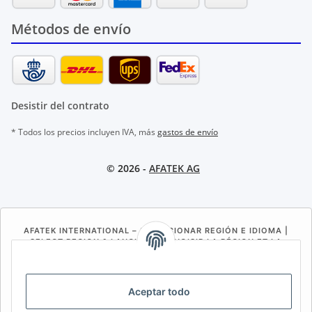
Métodos de envío
Desistir del contrato
* Todos los precios incluyen IVA, más
gastos de envío
© 2026 -
AFATEK AG
AFATEK INTERNATIONAL – SELECCIONAR REGIÓN E IDIOMA |
SELECT REGION & LANGUAGE | CHOISIR LA RÉGION ET LA
LANGUE
DE
AT
CH (DE)
CH (FR)
Aceptar todo
CH (IT)
BE (NL)
BE (FR)
NL