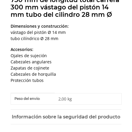
300 mm vástago del pistón 14
mm tubo del cilindro 28 mm Ø
Dimensiones y construcción:
vástago del pistón Ø 14 mm
tubo cilíndrico Ø 28 mm
Accesorios:
Ojales de sujeción
Cabezales angulares
Zapatas de cojinete
Cabezales de horquilla
Protección tubos
#productDetails.itemInformation#
#productDetails.itemValue#
2,00 kg
Peso del envío:
Información sobre la seguridad del producto